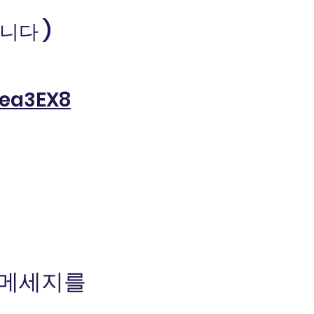
니다 )
vea3EX8
 메세지를