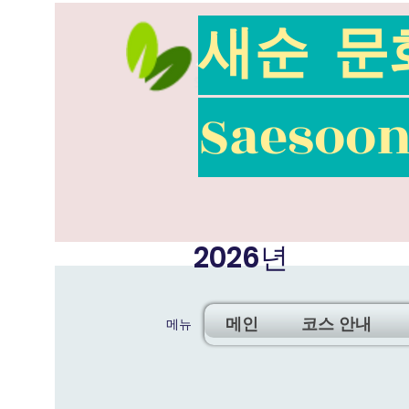
새순 문
​Saesoo
2026년
메인
코스 안내
​메뉴