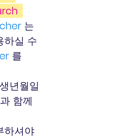
urch
ucher
는
용하실 수
er
를
 생년월일
목과 함께
납부하셔야