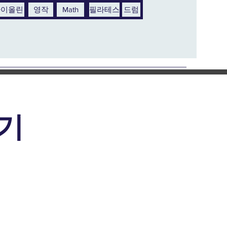
바이올린
영작
Math
필라테스
드럼
기