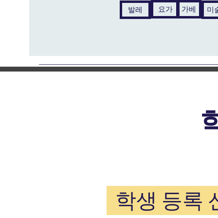
요가
가베
발레
미
학생 등록 