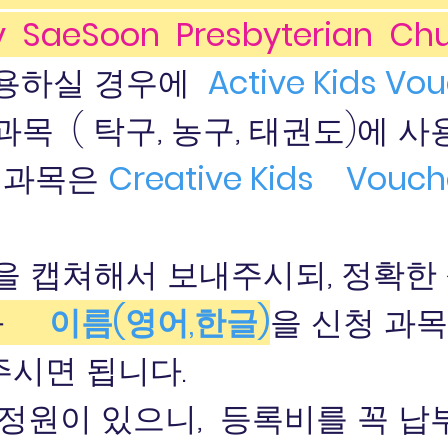
y SaeSoon Presbyterian
Ch
사용하실 경우에
Active Kids Vo
목 ( 탁구, 농구, 태권도)에 사
 과목은
Creative Kids Vouch
진을 캡쳐해서 보내주시되, 정확한
과
이름(영어,한글)
을 신청 과
시면 됩니다.
라 정원이 있으니, 등록비를 꼭 